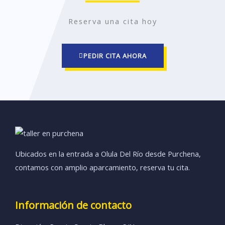
4
Reserva una cita hoy
.
7
PEDIR CITA AHORA
d
e
5
Ubicados en la entrada a Olula Del Río desde Purchena,
contamos con amplio aparcamiento, reserva tu cita.
Información de contacto