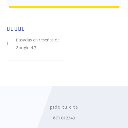
V





a
Basadas en reseñas de
Google 4,7
l
o
r
a
d
o
c
pide tu cita
o
670 012348
n